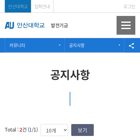
Skip Menu
안산대학교
입학안내
로그인
발전기금
커뮤니티
공지사항
공
share
공지사항
한번에 보여질 게시물 갯수
Total :
2
건 (
1
/1)